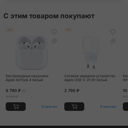
С этим товаром покупают
Хит
Хит
Беспроводные наушники
Сетевое зарядное устройство
Бе
Apple AirPods 4 белый
Apple USB-C 20 Вт белый
WH
9 790 ₽
2 790 ₽
10
11 990 ₽
13 
В наличии
В наличии