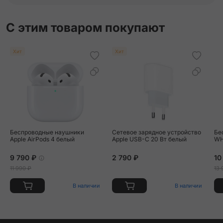
С этим товаром покупают
Хит
Хит
Беспроводные наушники
Сетевое зарядное устройство
Бе
Apple AirPods 4 белый
Apple USB-C 20 Вт белый
WH
9 790 ₽
2 790 ₽
10
11 990 ₽
13 
В наличии
В наличии