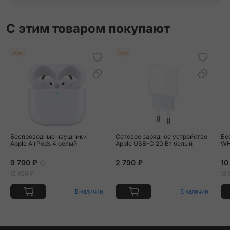
С этим товаром покупают
Хит
Хит
Беспроводные наушники
Сетевое зарядное устройство
Бе
Apple AirPods 4 белый
Apple USB-C 20 Вт белый
WH
9 790 ₽
2 790 ₽
10
12 490 ₽
13 
В наличии
В наличии