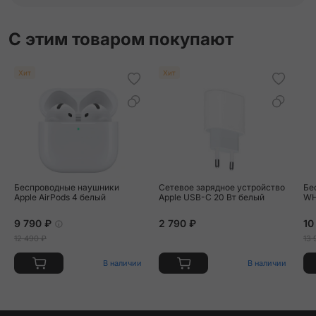
С этим товаром покупают
Хит
Хит
Беспроводные наушники
Сетевое зарядное устройство
Бе
Apple AirPods 4 белый
Apple USB-C 20 Вт белый
WH
9 790 ₽
2 790 ₽
10
12 490 ₽
13 
В наличии
В наличии