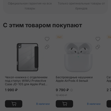
Официальная гарантия на все
Только оригинальные товары от
товары
брендов
С этим товаром покупают
Хит
Хи
Чехол-книжка c отделением
Беспроводные наушники
Се
под стилус WIWU Protective
Apple AirPods 4 белый
Ap
Case JD-105 для Apple iPad
10.9" (2022) / Apple iPad 11
1 990 ₽
9 790 ₽
2 
(2025) искусственная кожа,
чёрный
12 490 ₽
В наличии
В наличии