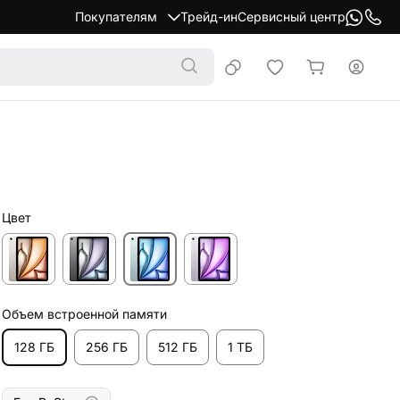
Покупателям
Трейд-ин
Сервисный центр
Цвет
Объем встроенной памяти
128 ГБ
256 ГБ
512 ГБ
1 ТБ