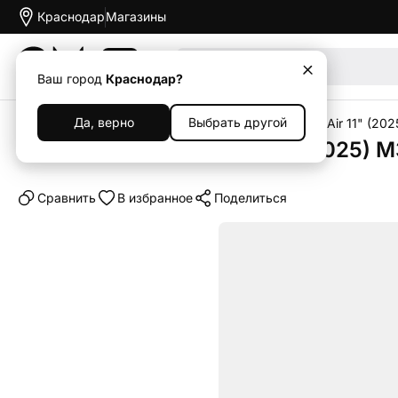
Краснодар
Магазины
Акции
Ваш город
Краснодар?
Да, верно
Выбрать другой
Главная
Каталог
Планшеты
iPad
Apple iPad Air 11" (202
Планшет Apple iPad Air 11" (2025) M
Cравнить
В избранное
Поделиться