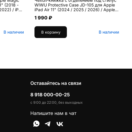
ple Magic
Чехол-книжка c отделением под стилус
В
1" (2018 -
WIWU Protective Case JD-105 для Apple
V
iPad Air 11" (2024 / 2025 / 2026) / Apple
iPad Air 10.9 (2020 / 2022)
1 990 ₽
искусственная кожа, чёрный
В наличии
В наличии
В корзину
Оставайтесь на связи
8 918 000-00-25
с 9:00 до 22:00, без выходных
Напишите нам в чат