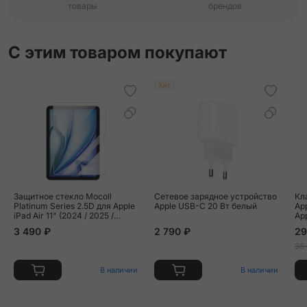
товары
брендов
С этим товаром покупают
Хит
Защитное стекло Mocoll
Сетевое зарядное устройство
Кл
Platinum Series 2.5D для Apple
Apple USB-C 20 Вт белый
Ap
iPad Air 11" (2024 / 2025 /
App
2026)
/ iPad Air 10.9" (2020 - 2022) /
3 490 ₽
2 790 ₽
29
iPa
36
В наличии
В наличии