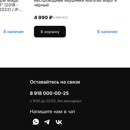
ple Magic
Беспроводные наушники Marshall Major 4
Ч
1" (2018 -
чёрный
W
i
i
4 990 ₽
5 990 ₽
и
В наличии
В наличии
В корзину
Оставайтесь на связи
8 918 000-00-25
с 9:00 до 22:00, без выходных
Напишите нам в чат