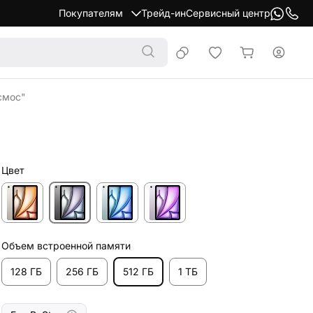
Покупателям
Трейд-ин
Сервисный центр
осмос"
Цвет
Объем встроенной памяти
128 ГБ
256 ГБ
512 ГБ
1 ТБ