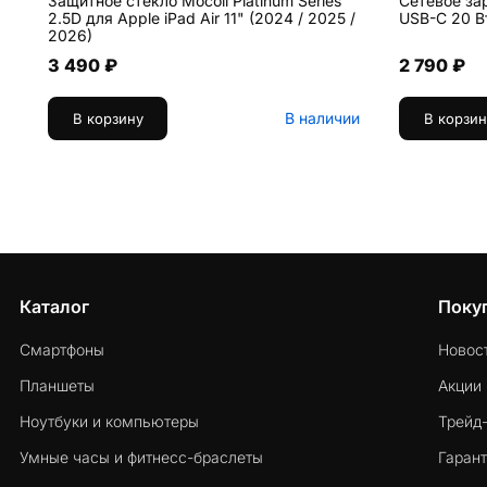
Защитное стекло Mocoll Platinum Series
Сетевое за
2.5D для Apple iPad Air 11" (2024 / 2025 /
USB-C 20 В
2026)
3 490 ₽
2 790 ₽
В наличии
В корзину
В корзин
Каталог
Поку
Смартфоны
Новос
Планшеты
Акции
Ноутбуки и компьютеры
Трейд
Умные часы и фитнесс-браслеты
Гарант