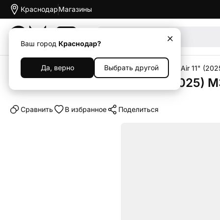
Краснодар
Магазины
Акции
Ваш город
Краснодар?
Да, верно
Выбрать другой
Главная
Каталог
Планшеты
iPad
Apple iPad Air 11" (202
Планшет Apple iPad Air 11" (2025) 
Cравнить
В избранное
Поделиться