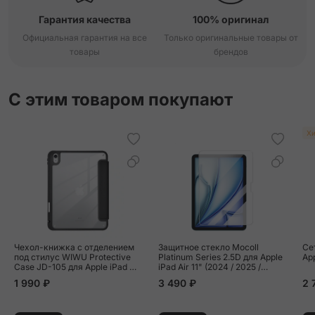
Гарантия качества
100% оригинал
Официальная гарантия на все
Только оригинальные товары от
товары
брендов
С этим товаром покупают
Хи
Чехол-книжка c отделением
Защитное стекло Mocoll
Се
под стилус WIWU Protective
Platinum Series 2.5D для Apple
Ap
Case JD-105 для Apple iPad Air
iPad Air 11" (2024 / 2025 /
11" (2024 / 2025 / 2026) / Apple
2026)
1 990 ₽
3 490 ₽
2 
iPad Air 10.9 (2020 / 2022)
искусственная кожа, чёрный