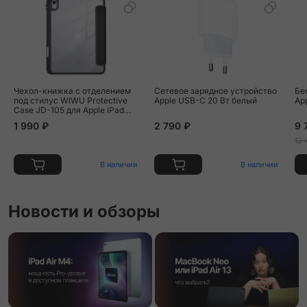
Чехол-книжка c отделением
Сетевое зарядное устройство
Бе
под стилус WIWU Protective
Apple USB-C 20 Вт белый
Ap
Case JD-105 для Apple iPad
10.9" (2022) / Apple iPad 11
1 990 ₽
2 790 ₽
9 
(2025) искусственная кожа,
чёрный
12 
В наличии
В наличии
Новости и обзоры