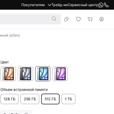
Покупателям
Трейд-ин
Сервисный центр
синий (eSim)
Цвет
Объем встроенной памяти
128 ГБ
256 ГБ
512 ГБ
1 ТБ