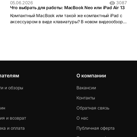
05.06.2026
3087
Что выбрать для работы: MacBook Neo или iPad Air 13
Компактный MacBook или такой же компактный iPad с
аксессуаром в виде клавиатуры? В новом видеообзоре
мы порассуждали над этим вопросом, а также поближе
познакомили вас с нашумевшим MacBook Neo и iPad на
новейшем М4
пателям
О компании
ти и обзоры
Вакансии
Контакты
-ин
Обратная связь
ия и возврат
О нас
ка и оплата
Публичная оферта