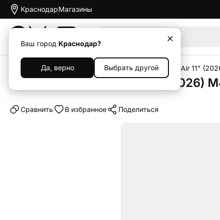
Краснодар
Магазины
Акции
Ваш город
Краснодар?
Да, верно
Выбрать другой
Главная
Каталог
Планшеты
iPad
Apple iPad Air 11" (202
Планшет Apple iPad Air 11" (2026) M4
Cравнить
В избранное
Поделиться