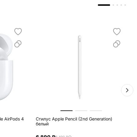
e AirPods 4
Стилус Apple Pencil (2nd Generation)
В
белый
V