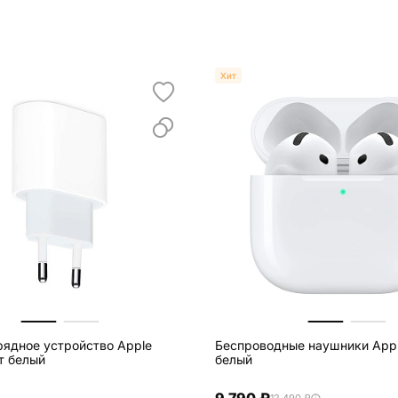
Хит
рядное устройство Apple
Беспроводные наушники Appl
т белый
белый