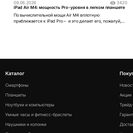
09.06.2026
3420
iPad Air M4: мощность Pro-уровня в легком планшете
По вычислительной мощи Air M4 вплотную
приближается к iPad Pro – и это делает его, пожалуй,
лучшим соотношением возможностей и цены в линейке
Apple на сегодняшний день.
Каталог
Поку
Смартфоны
Новос
Планшеты
Акции
Ноутбуки и компьютеры
Трейд
Умные часы и фитнесс-браслеты
Гарант
Наушники и колонки
Достав