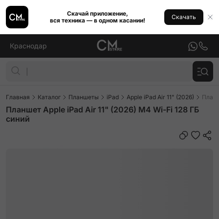
Скачай приложение,
Скачать
вся техника — в одном касании!
Краснодар
Главная
Каталог
Планшеты
iPad
Apple iPad Air 11" (2026)
Планш
Планшет Apple iPad Air 11" (2026) M4 Wi-Fi 128 ГБ
синий