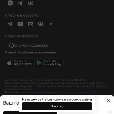
О нас
Кредит и рассрочка
Гаджеты
Публичная оферта
Вопросы и ответы
Услуги и софт
CMstore в соцсетях
Политика конфиденциальности
Карта сайта
Идеи подарков
Новинки
Возникли вопросы?
Товары дня
Выгодные комплекты
Служба поддержки
Скачайте мобильное приложение
Хиты продаж
Уценка
Для защиты форм на сайте используется Yandex SmartCaptcha.
При работе сервиса могут обрабатываться технические данные устройства,
сведения о браузере, IP-адрес, данные об активности на странице и цифровой
отпечаток браузера.
Подробнее —
в Политике конфиденциальности
и
в уведомлении Yandex
SmartCaptcha
.
На нашем сайте мы используем cookie файлы
Ваш город
Краснодар?
60 990 ₽
78 990 ₽
В корзину
Понятно