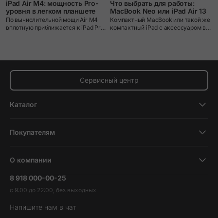
iPad Air M4: мощность Pro-
Что выбрать для работы:
уровня в легком планшете
MacBook Neo или iPad Air 13
По вычислительной мощи Air M4
Компактный MacBook или такой же
вплотную приближается к iPad Pro
компактный iPad с аксессуаром в
– и это делает его, пожалуй,
виде клавиатуры? В новом
лучшим соотношением
видеообзоре мы порассуждали над
возможностей и цены в линейке
этим вопросом, а также поближе
Apple на сегодняшний день.
познакомили вас с нашумевшим
MacBook Neo и iPad на новейшем
М4
Сервисный центр
Каталог
Смартфоны
Покупателям
Планшеты
Новости и обзоры
Ноутбуки и компьютеры
О компании
Акции
Умные часы и фитнесс-браслеты
8 918 000-00-25
Вакансии
Трейд-ин
Наушники и колонки
с 9:00 до 22:00, без выходных
Контакты
Гарантия и возврат
Продукция Dyson
Напишите нам в чат
Обратная связь
Доставка и оплата
Гейминг