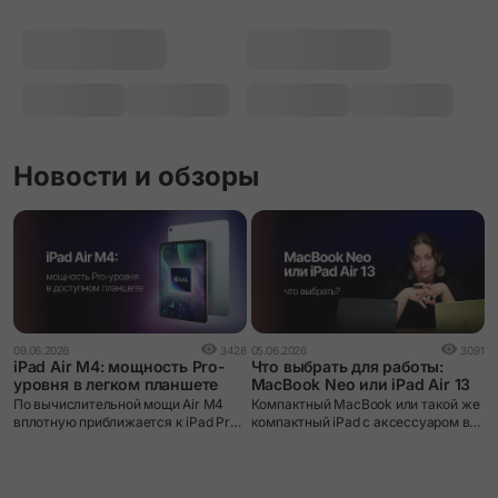
Новости и обзоры
09.06.2026
3428
05.06.2026
3091
iPad Air M4: мощность Pro-
Что выбрать для работы:
уровня в легком планшете
MacBook Neo или iPad Air 13
По вычислительной мощи Air M4
Компактный MacBook или такой же
вплотную приближается к iPad Pro
компактный iPad с аксессуаром в
– и это делает его, пожалуй,
виде клавиатуры? В новом
лучшим соотношением
видеообзоре мы порассуждали над
возможностей и цены в линейке
этим вопросом, а также поближе
Apple на сегодняшний день.
познакомили вас с нашумевшим