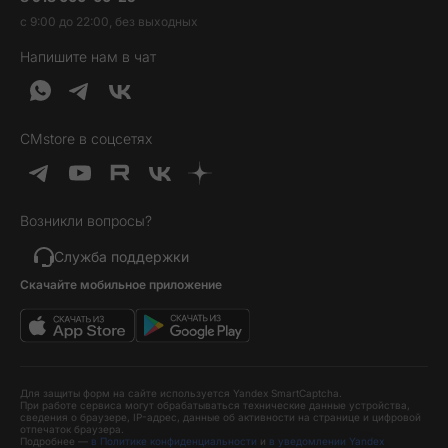
Трейд-ин
Наушники и колонки
с 9:00 до 22:00, без выходных
Контакты
Гарантия и возврат
Продукция Dyson
Напишите нам в чат
Обратная связь
Доставка и оплата
Гейминг
О нас
Кредит и рассрочка
Гаджеты
Публичная оферта
Вопросы и ответы
Услуги и софт
CMstore в соцсетях
Политика конфиденциальности
Карта сайта
Идеи подарков
Новинки
Возникли вопросы?
Товары дня
Выгодные комплекты
Служба поддержки
Скачайте мобильное приложение
Хиты продаж
Уценка
Для защиты форм на сайте используется Yandex SmartCaptcha.
При работе сервиса могут обрабатываться технические данные устройства,
сведения о браузере, IP-адрес, данные об активности на странице и цифровой
отпечаток браузера.
Подробнее —
в Политике конфиденциальности
и
в уведомлении Yandex