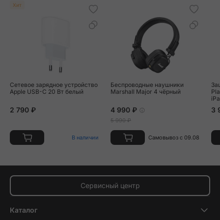
Хит
Сетевое зарядное устройство
Беспроводные наушники
За
Apple USB-C 20 Вт белый
Marshall Major 4 чёрный
Pla
iPa
20
2 790 ₽
4 990 ₽
3 
5 990 ₽
В наличии
Самовывоз с 09.08
Сервисный центр
Каталог