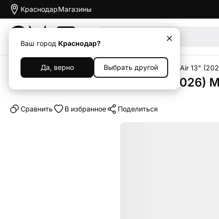
Краснодар
Магазины
Акции
Ваш город
Краснодар?
Да, верно
Выбрать другой
Главная
Каталог
Планшеты
iPad
Apple iPad Air 13" (20
Планшет Apple iPad Air 13" (2026) M
Cравнить
В избранное
Поделиться