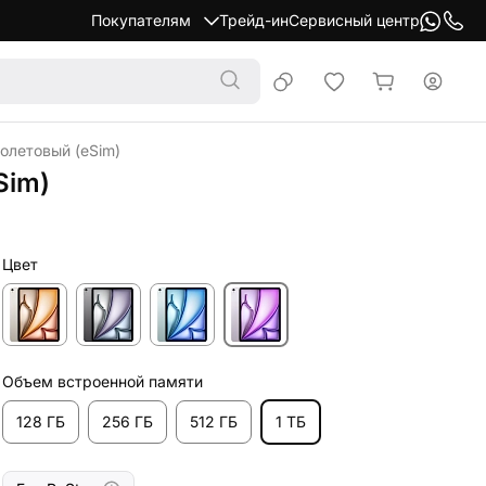
Покупателям
Трейд-ин
Сервисный центр
иолетовый (eSim)
Sim)
Цвет
Объем встроенной памяти
128 ГБ
256 ГБ
512 ГБ
1 ТБ