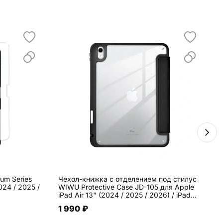
num Series
Чехол-книжка c отделением под стилус
С
024 / 2025 /
WIWU Protective Case JD-105 для Apple
iPad Air 13" (2024 / 2025 / 2026) / iPad
Pro 12.9" (2018 / 2022) искусственная
1 990 ₽
кожа, чёрный