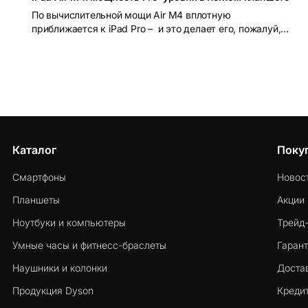
По вычислительной мощи Air M4 вплотную
приближается к iPad Pro – и это делает его, пожалуй,
лучшим соотношением возможностей и цены в линейке
Apple на сегодняшний день.
Каталог
Поку
Смартфоны
Новос
Планшеты
Акции
Ноутбуки и компьютеры
Трейд
Умные часы и фитнесс-браслеты
Гарант
Наушники и колонки
Достав
Продукция Dyson
Кредит