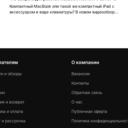
Компактный MacBook или такой же компактный iPad с
аксессуаром в виде клавиатуры? В новом видеообзоре
мы порассуждали над этим вопросом, а также поближе
познакомили вас с нашумевшим MacBook Neo и iPad на
новейшем М4
пателям
О компании
ти и обзоры
Вакансии
Контакты
-ин
Обратная связь
ия и возврат
О нас
ка и оплата
Публичная оферта
 и рассрочка
Политика конфиденциальнос