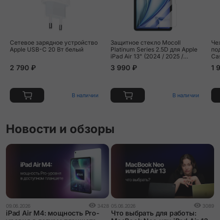
Сетевое зарядное устройство
Защитное стекло Mocoll
Че
Apple USB-C 20 Вт белый
Platinum Series 2.5D для Apple
по
iPad Air 13" (2024 / 2025 /
Cas
2026)
13"
2 790 ₽
3 990 ₽
1 
Pro
ис
В наличии
В наличии
Новости и обзоры
09.06.2026
3428
05.06.2026
3089
iPad Air M4: мощность Pro-
Что выбрать для работы: