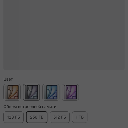
Цвет
Объем встроенной памяти
128 ГБ
256 ГБ
512 ГБ
1 ТБ