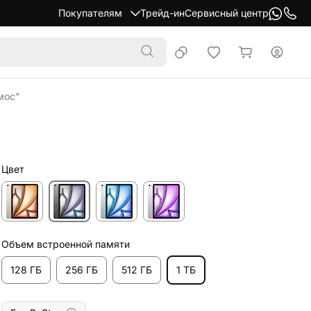
Покупателям
Трейд-ин
Сервисный центр
смос"
Цвет
Объем встроенной памяти
128 ГБ
256 ГБ
512 ГБ
1 ТБ