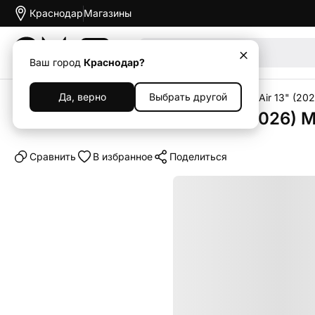
Краснодар
Магазины
Акции
Ваш город
Краснодар?
Да, верно
Выбрать другой
Главная
Каталог
Планшеты
iPad
Apple iPad Air 13" (20
Планшет Apple iPad Air 13" (2026) 
Cравнить
В избранное
Поделиться