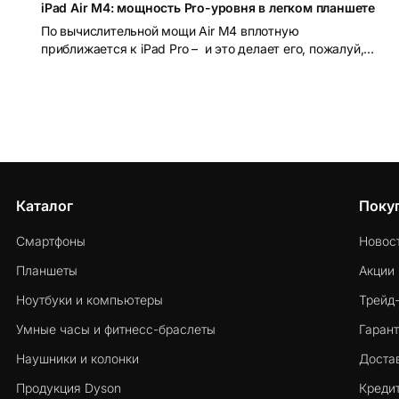
iPad Air M4: мощность Pro-уровня в легком планшете
По вычислительной мощи Air M4 вплотную
приближается к iPad Pro – и это делает его, пожалуй,
лучшим соотношением возможностей и цены в линейке
Apple на сегодняшний день.
Каталог
Поку
Смартфоны
Новос
Планшеты
Акции
Ноутбуки и компьютеры
Трейд
Умные часы и фитнесс-браслеты
Гарант
Наушники и колонки
Достав
Продукция Dyson
Кредит