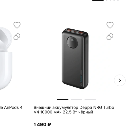
e AirPods 4
Внешний аккумулятор Deppa NRG Turbo
Ч
V4 10000 мАч 22.5 Вт чёрный
W
i
i
1 490 ₽
и