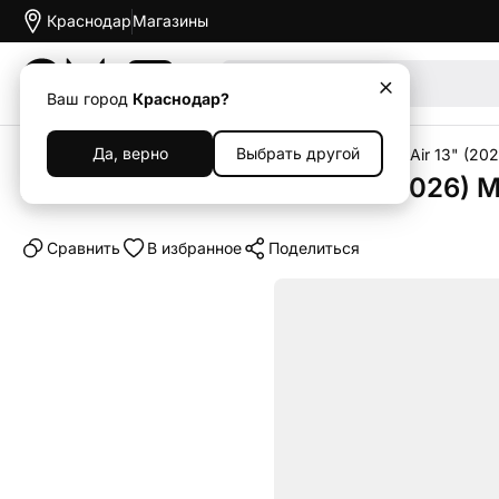
Краснодар
Магазины
Акции
Ваш город
Краснодар?
Да, верно
Выбрать другой
Главная
Каталог
Планшеты
iPad
Apple iPad Air 13" (20
Планшет Apple iPad Air 13" (2026) 
Cравнить
В избранное
Поделиться