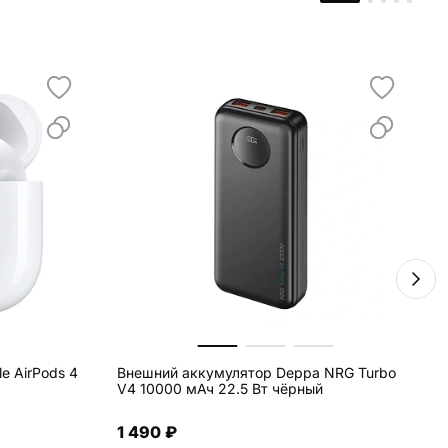
e AirPods 4
Внешний аккумулятор Deppa NRG Turbo
Ч
V4 10000 мАч 22.5 Вт чёрный
W
i
i
1 490 ₽
и