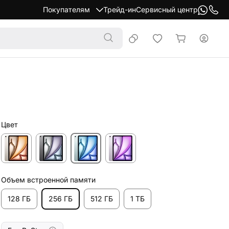
Покупателям
Трейд-ин
Сервисный центр
Цвет
Объем встроенной памяти
128 ГБ
256 ГБ
512 ГБ
1 ТБ