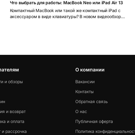
Что выбрать для работы: MacBook Neo или iPad Air 13
Компактный MacBook или такой же компактный iPad с
аксессуаром в виде клавиатуры? В новом видеообзоре
мы порассуждали над этим вопросом, а также поближе
познакомили вас с нашумевшим MacBook Neo и iPad на
новейшем М4
пателям
О компании
ти и обзоры
Вакансии
Контакты
-ин
Обратная связь
ия и возврат
О нас
ка и оплата
Публичная оферта
 и рассрочка
Политика конфиденциальнос