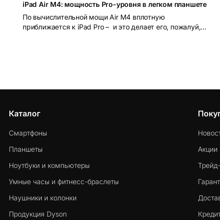
iPad Air M4: мощность Pro-уровня в легком планшете
По вычислительной мощи Air M4 вплотную
приближается к iPad Pro – и это делает его, пожалуй,
лучшим соотношением возможностей и цены в линейке
Apple на сегодняшний день.
Каталог
Поку
Смартфоны
Новос
Планшеты
Акции
Ноутбуки и компьютеры
Трейд
Умные часы и фитнесс-браслеты
Гарант
Наушники и колонки
Достав
Продукция Dyson
Кредит