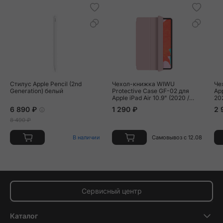
Стилус Apple Pencil (2nd
Чехол-книжка WIWU
Че
Generation) белый
Protective Case GF-02 для
App
Apple iPad Air 10.9" (2020 /
20
2022) / Pro 11" (2020 / 2021 /
6 890 ₽
1 290 ₽
2 
2022) полиуретан,
искусственная кожа,
8 490 ₽
пудровый
В наличии
Самовывоз с 12.08
Сервисный центр
Каталог