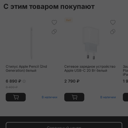
С этим товаром покупают
Хит
Стилус Apple Pencil (2nd
Сетевое зарядное устройство
За
Generation) белый
Apple USB-C 20 Вт белый
Pla
iPad
20
6 890 ₽
2 790 ₽
1 
8 490 ₽
В наличии
В наличии
Сервисный центр