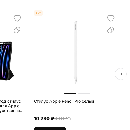
Хит
под стилус
Стилус Apple Pencil Pro белый
Б
 для Apple
10 290 ₽
12 990 ₽