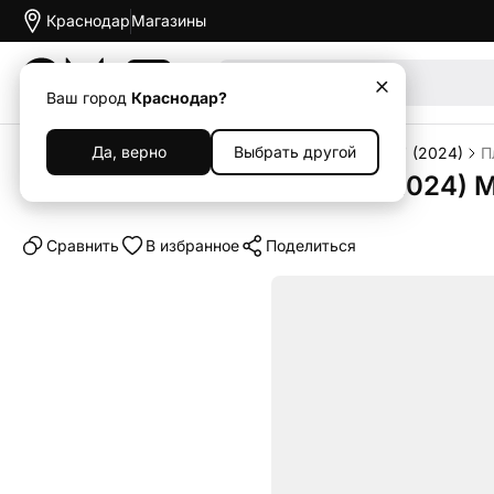
Краснодар
Магазины
Акции
Ваш город
Краснодар?
Да, верно
Выбрать другой
Главная
Каталог
Планшеты
iPad
iPad Pro 11" (2024)
П
Планшет Apple iPad Pro 11" (2024) 
Cравнить
В избранное
Поделиться