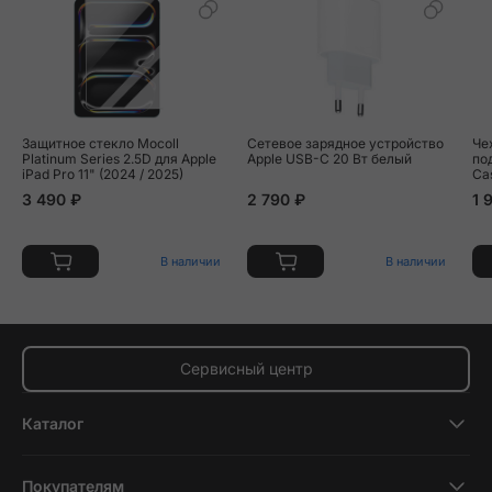
Защитное стекло Mocoll
Сетевое зарядное устройство
Че
Platinum Series 2.5D для Apple
Apple USB-C 20 Вт белый
по
iPad Pro 11" (2024 / 2025)
Ca
Pro
3 490 ₽
2 790 ₽
1 
ис
В наличии
В наличии
Сервисный центр
Каталог
Смартфоны
Покупателям