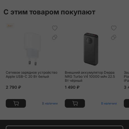
С этим товаром покупают
Хит
Сетевое зарядное устройство
Внешний аккумулятор Deppa
За
Apple USB-C 20 Вт белый
NRG Turbo V4 10000 мАч 22.5
Pla
Вт чёрный
iPa
2 790 ₽
1 490 ₽
3 
В наличии
В наличии