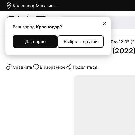
Краснодар
Магазины
Акции
Ваш город
Краснодар?
Да, верно
Выбрать другой
Главная
Каталог
Планшеты
iPad
Apple iPad Pro 12.9" (
Планшет Apple iPad Pro 12.9" (2022
Cравнить
В избранное
Поделиться