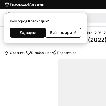
Краснодар
Магазины
Акции
Ваш город
Краснодар?
Да, верно
Выбрать другой
Главная
Каталог
Планшеты
iPad
Apple iPad Pro 12.9" (
Планшет Apple iPad Pro 12.9" (2022)
Cравнить
В избранное
Поделиться