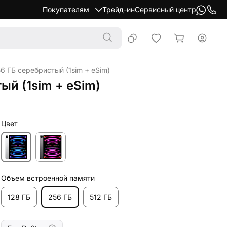
Покупателям
Трейд-ин
Сервисный центр
56 ГБ серебристый (1sim + eSim)
тый (1sim + eSim)
Цвет
Объем встроенной памяти
128 ГБ
256 ГБ
512 ГБ