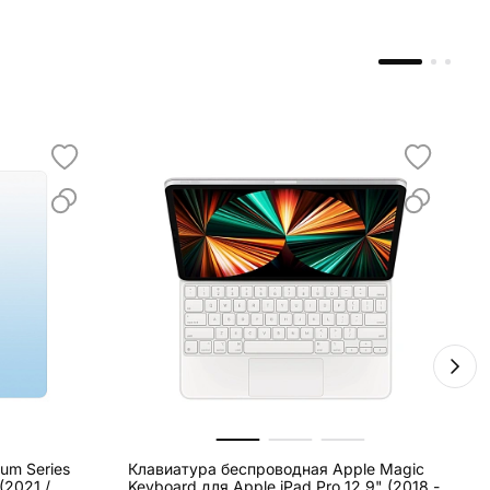
num Series
Клавиатура беспроводная Apple Magic
С
(2021 /
Keyboard для Apple iPad Pro 12.9" (2018 -