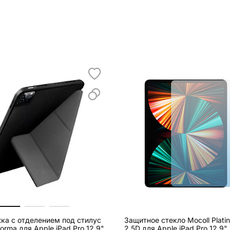
ка c отделением под стилус
Защитное стекло Mocoll Plati
orma для Apple iPad Pro 12.9"
2.5D для Apple iPad Pro 12.9" 