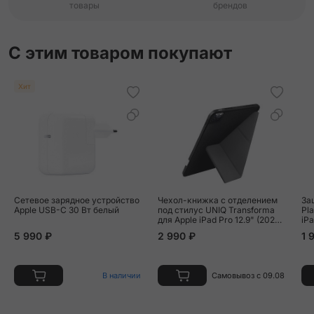
товары
брендов
С этим товаром покупают
Хит
Сетевое зарядное устройство
Чехол-книжка c отделением
За
Apple USB-C 30 Вт белый
под стилус UNIQ Transforma
Pla
для Apple iPad Pro 12.9" (2021 /
iPa
2022) полиуретан, чёрный
5 990 ₽
2 990 ₽
1 
В наличии
Самовывоз с 09.08