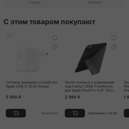
товары
брендов
С этим товаром покупают
Хит
Сетевое зарядное устройство
Чехол-книжка c отделением
За
Apple USB-C 30 Вт белый
под стилус UNIQ Transforma
Pla
для Apple iPad Pro 12.9" (2021 /
iPa
2022) полиуретан, чёрный
5 990 ₽
2 990 ₽
1 
В наличии
Самовывоз с 12.08