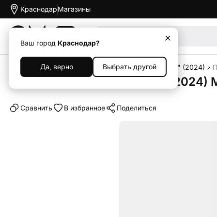
Краснодар
Магазины
Акции
Ваш город
Краснодар?
Да, верно
Выбрать другой
Главная
Каталог
Планшеты
iPad
iPad Pro 13" (2024)
П
Планшет Apple iPad Pro 13" (2024) M
Cравнить
В избранное
Поделиться