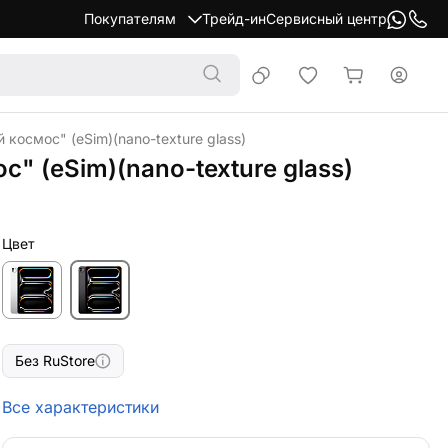
Покупателям
Трейд-ин
Сервисный центр
й космос" (eSim)(nano-texture glass)
с" (eSim)(nano-texture glass)
Цвет
Без RuStore
Все характеристики