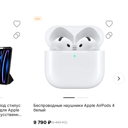
Хит
под стилус
Беспроводные наушники Apple AirPods 4
С
 для Apple
белый
U
9 790 ₽
12 490 ₽