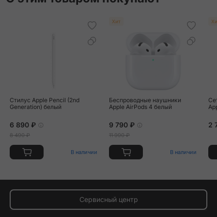
Хит
Хи
Стилус Apple Pencil (2nd
Беспроводные наушники
Се
Generation) белый
Apple AirPods 4 белый
Ap
6 890 ₽
9 790 ₽
2 
8 490 ₽
11 990 ₽
В наличии
В наличии
Сервисный центр