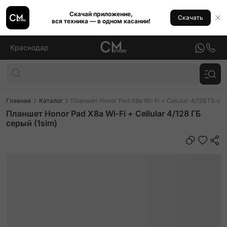
Скачай приложение,
Скачать
вся техника — в одном касании!
Краснодар
Главная
Каталог
Планшет Honor Pad X8a Wi-Fi + Cellular 4/128 ГБ сер
Планшет Honor Pad X8a Wi-Fi + Cellular 4/128 ГБ
серый (1sim)