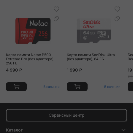
Карта памяти Netac P500
Карта памяти SanDisk Ultra
Бе
Extreme Pro (без адаптера),
(без адаптера), 64 ГБ
Be
256 ГБ
4 990 ₽
1 990 ₽
19
24
В наличии
В наличии
Сервисный центр
Каталог