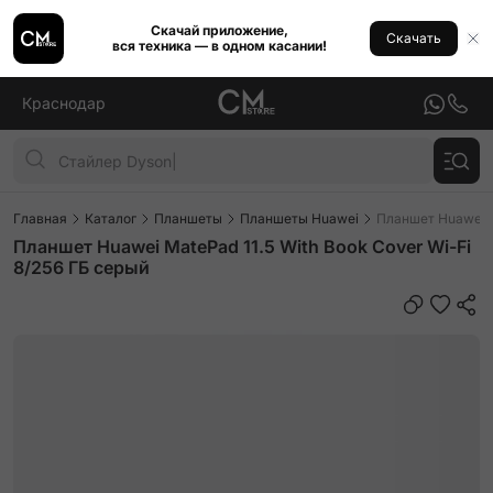
Скачай приложение,
Скачать
вся техника — в одном касании!
Краснодар
Главная
Каталог
Планшеты
Планшеты Huawei
Планшет Huawei M
Планшет Huawei MatePad 11.5 With Book Cover Wi-Fi
8/256 ГБ серый