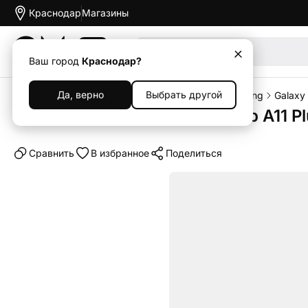
Краснодар
Магазины
Акции
Ваш город
Краснодар?
Да, верно
Выбрать другой
Главная
Каталог
Планшеты
Планшеты Samsung
Galaxy 
Планшет Samsung Galaxy Tab A11 Plu
Cравнить
В избранное
Поделиться