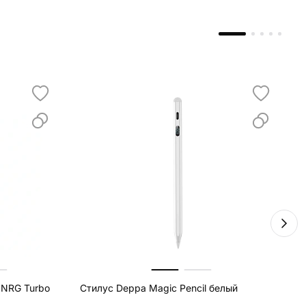
 NRG Turbo
Стилус Deppa Magic Pencil белый
В
V