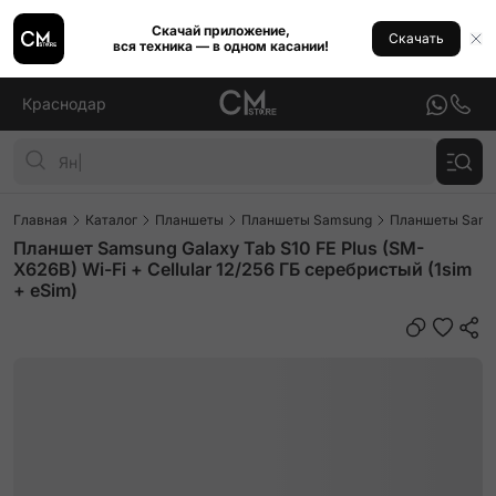
Скачай приложение,
Скачать
вся техника — в одном касании!
Краснодар
Главная
Каталог
Планшеты
Планшеты Samsung
Планшеты Samsu
Планшет Samsung Galaxy Tab S10 FE Plus (SM-
X626B) Wi-Fi + Cellular 12/256 ГБ серебристый (1sim
+ eSim)