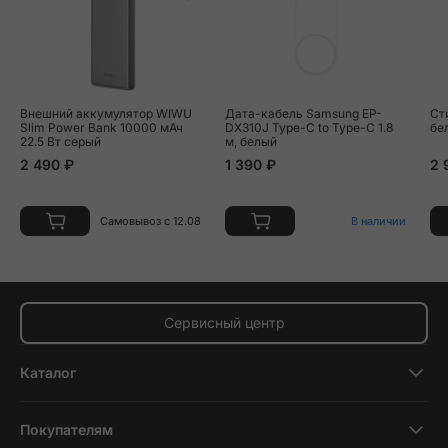
Внешний аккумулятор WIWU
Дата-кабель Samsung EP-
Ст
Slim Power Bank 10000 мАч
DX310J Type-C to Type-C 1.8
бе
22.5 Вт серый
м, белый
2 490 ₽
1 390 ₽
2 
Самовывоз с 12.08
В наличии
Сервисный центр
Каталог
Смартфоны
Покупателям
Планшеты