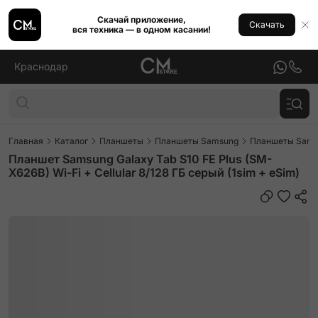
Скачай приложение,
Скачать
вся техника — в одном касании!
Краснодар
Главная
Каталог
Планшеты
Планшеты Samsung
Планшеты Samsu
Планшет Samsung Galaxy Tab S10 FE Plus (SM-
X626B) Wi-Fi + Cellular 8/128 ГБ серый (1sim + eSim)