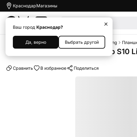
Краснодар
Магазины
Акции
Ваш город
Краснодар?
Да, верно
Выбрать другой
Главная
Каталог
Планшеты
Планшеты Samsung
Планше
Планшет Samsung Galaxy Tab S10 Li
Cравнить
В избранное
Поделиться