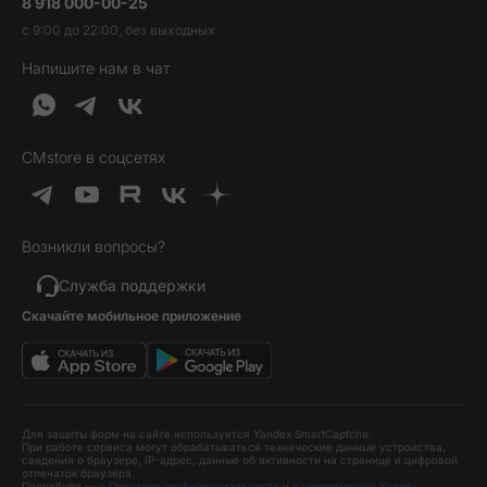
8 918 000-00-25
Вакансии
Трейд-ин
Наушники и колонки
с 9:00 до 22:00, без выходных
Контакты
Гарантия и возврат
Продукция Dyson
Напишите нам в чат
Обратная связь
Доставка и оплата
Гейминг
О нас
Кредит и рассрочка
Гаджеты
Публичная оферта
Вопросы и ответы
Услуги и софт
CMstore в соцсетях
Политика конфиденциальности
Карта сайта
Идеи подарков
Новинки
Возникли вопросы?
Товары дня
Выгодные комплекты
Служба поддержки
Скачайте мобильное приложение
Хиты продаж
Уценка
Для защиты форм на сайте используется Yandex SmartCaptcha.
При работе сервиса могут обрабатываться технические данные устройства,
сведения о браузере, IP-адрес, данные об активности на странице и цифровой
отпечаток браузера.
Подробнее —
в Политике конфиденциальности
и
в уведомлении Yandex