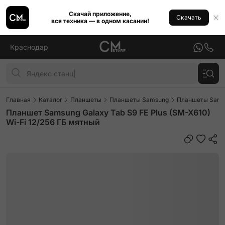
Скачай приложение,
Скачать
вся техника — в одном касании!
Краснодар
Главная
Каталог
Планшеты
Планшеты Samsung
Планшеты Samsu
Планшет Samsung Galaxy Tab S9 FE Plus (SM-X610)
Wi-Fi 12/256 ГБ мятный