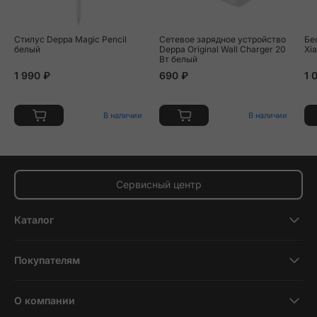
Стилус Deppa Magic Pencil
Сетевое зарядное устройство
Бе
белый
Deppa Original Wall Charger 20
Xi
Вт белый
1 990 ₽
690 ₽
1 
В наличии
В наличии
Сервисный центр
Каталог
Смартфоны
Покупателям
Планшеты
Новости и обзоры
Ноутбуки и компьютеры
О компании
Акции
Умные часы и фитнесс-браслеты