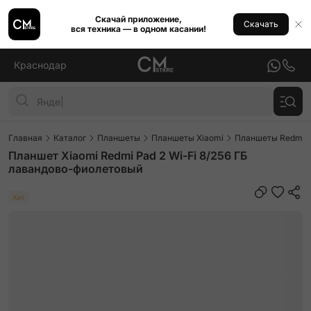
Скачай приложение,
Скачать
вся техника — в одном касании!
Краснодар
Главная
Каталог
Планшеты
Планшеты Xiaomi
Планшеты Redmi P
Планшет Xiaomi Redmi Pad 2 Wi-Fi 8/256 ГБ
лавандово-фиолетовый
Хит