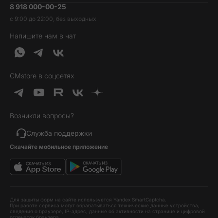
8 918 000-00-25
Вакансии
Трейд-ин
Наушники и колонки
с 9:00 до 22:00, без выходных
Контакты
Гарантия и возврат
Продукция Dyson
Напишите нам в чат
Обратная связь
Доставка и оплата
Гейминг
О нас
Кредит и рассрочка
Гаджеты
Публичная оферта
Вопросы и ответы
Услуги и софт
CMstore в соцсетях
Политика конфиденциальности
Карта сайта
Идеи подарков
Новинки
Возникли вопросы?
Товары дня
Выгодные комплекты
Служба поддержки
Скачайте мобильное приложение
Хиты продаж
Уценка
Для защиты форм на сайте используется Yandex SmartCaptcha.
При работе сервиса могут обрабатываться технические данные устройства,
сведения о браузере, IP-адрес, данные об активности на странице и цифровой
отпечаток браузера.