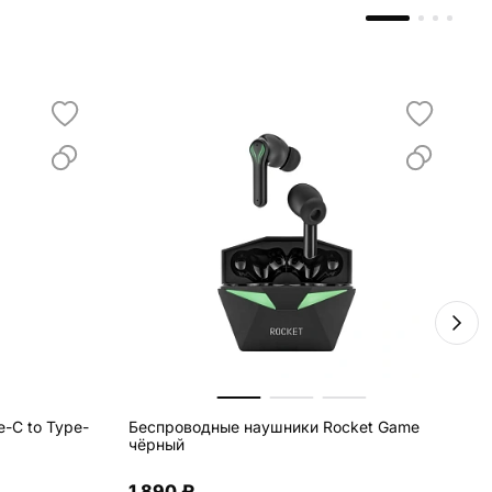
-C to Type-
Беспроводные наушники Rocket Game
В
чёрный
B
1 890 ₽