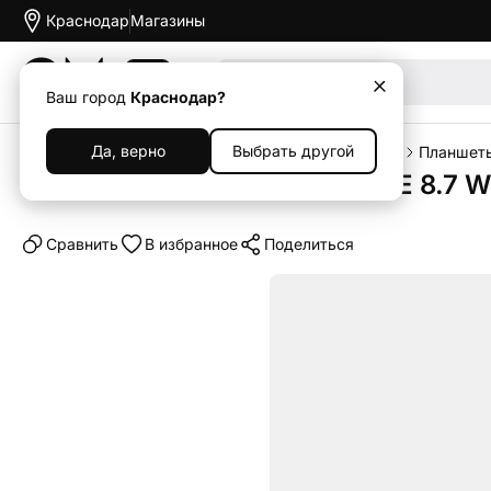
Краснодар
Магазины
Акции
Ваш город
Краснодар?
Да, верно
Выбрать другой
Главная
Каталог
Планшеты
Планшеты Xiaomi
Планшеты
Планшет Xiaomi Redmi Pad SE 8.7 Wi
Cравнить
В избранное
Поделиться