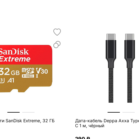
и SanDisk Extreme, 32 ГБ
Дата-кабель Deppa Axxa Type
C 1 м, чёрный
290 ₽