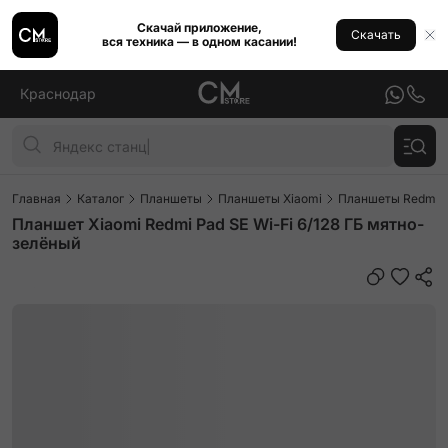
Скачай приложение,
Скачать
вся техника — в одном касании!
Краснодар
Главная
Каталог
Планшеты
Планшеты Xiaomi
Планшеты Redmi P
Планшет Xiaomi Redmi Pad SE Wi-Fi 6/128 ГБ мятно-
зелёный