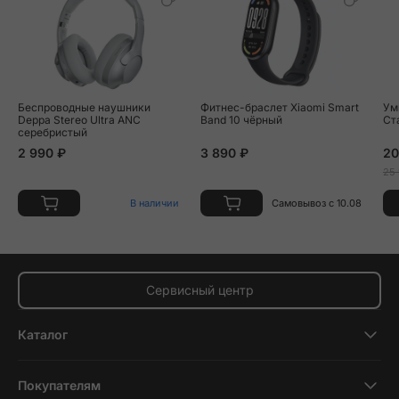
Беспроводные наушники
Фитнес-браслет Xiaomi Smart
Ум
Deppa Stereo Ultra ANC
Band 10 чёрный
Ст
серебристый
2 990 ₽
3 890 ₽
20
25
В наличии
Самовывоз с 10.08
Сервисный центр
Каталог
Смартфоны
Покупателям
Планшеты