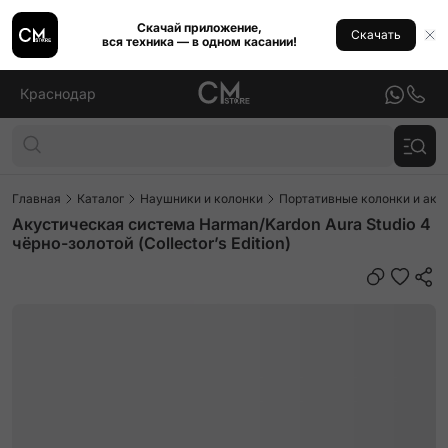
Скачай приложение,
Скачать
вся техника — в одном касании!
Краснодар
Главная
Каталог
Наушники и колонки
Портативные колонки и аку
Акустическая система Harman/Kardon Aura Studio 4
чёрно-золотой (Collector’s Edition)