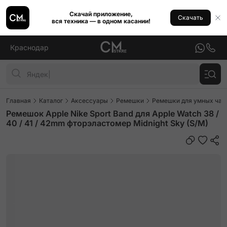
Скачай приложение,
Скачать
вся техника — в одном касании!
Краснодар
Главная
Каталог
Аксессуары
Ремешки
Ремешки для умных часо
Ремешок Apple Nike Sport Band для Apple Watch 38 /
40 / 41 / 42mm фторэластомер Midnight Sky (S/M)