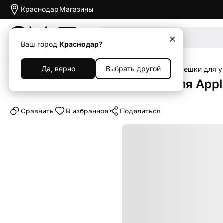
Краснодар
Магазины
Акции
Ваш город
Краснодар?
Да, верно
Выбрать другой
Главная
Каталог
Аксессуары
Ремешки
Ремешки для у
Ремешок Apple Sport Band для Appl
Cравнить
В избранное
Поделиться