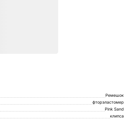
ристики
Apple
Ремешок
фторэластомер
Pink Sand
клипса