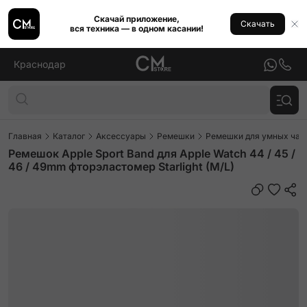
Скачай приложение,
Скачать
вся техника — в одном касании!
Краснодар
Главная
Каталог
Аксессуары
Ремешки
Ремешки для умных часо
Ремешок Apple Sport Band для Apple Watch 44 / 45 /
46 / 49mm фторэластомер Starlight (M/L)