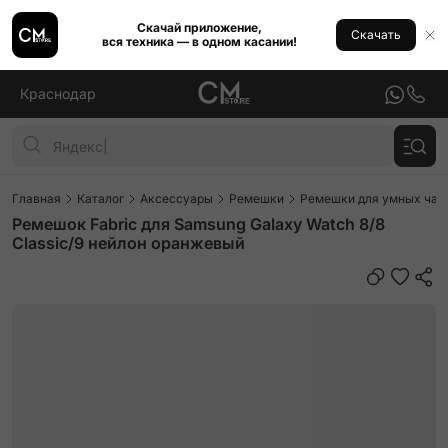
Скачай приложение,
Скачать
вся техника — в одном касании!
Краснодар
Главная
Каталог
Аксессуары
Ремешки
Ремешки для умных часо
Ремешок Fabric для Samsung Galaxy Watch 8/8
Classic/9 нейлон оранжевый