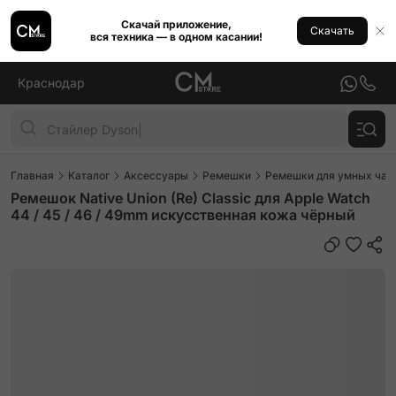
Скачай приложение,
Скачать
вся техника — в одном касании!
Краснодар
Главная
Каталог
Аксессуары
Ремешки
Ремешки для умных часо
Ремешок Native Union (Re) Classic для Apple Watch
44 / 45 / 46 / 49mm искусственная кожа чёрный