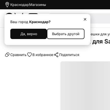
Краснодар
Магазины
Акции
Ваш город
Краснодар?
Да, верно
Выбрать другой
Главная
Каталог
Аксессуары
Ремешки
Ремешки для у
Ремешок Spigen DuraPro Flex для S
Cравнить
В избранное
Поделиться