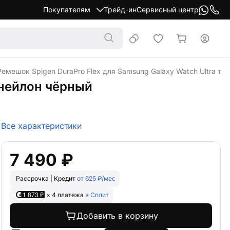
Покупателям
Трейд-ин
Сервисный центр
Ремешок Spigen DuraPro Flex для Samsung Galaxy Watch Ultra те
 нейлон чёрный
Все характеристики
7 490 ₽
Рассрочка | Кредит
от 625 ₽/мес
1 873 ₽
× 4 платежа
в Сплит
Добавить в корзину