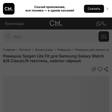
Скачай приложение,
Скачать
вся техника — в одном касании!
Краснодар
Главная
Каталог
Аксессуары
Ремешки
Ремешки для умных часо
Ремешок Spigen Lite Fit для Samsung Galaxy Watch
8/8 Classic/9 текстиль, нейлон чёрный