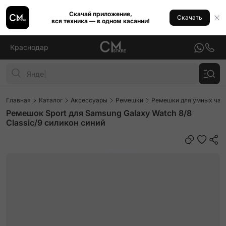
Скачай приложение,
Скачать
вся техника — в одном касании!
Краснодар
Главная
Каталог
Аксессуары
Ремешки
Ремешки для умных часо
Ремешок Sport для Samsung Galaxy Watch 8/8
Classic/9 силикон синий