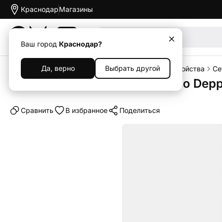
Краснодар
Магазины
Акции
Ваш город
Краснодар?
Да, верно
Выбрать другой
Главная
Каталог
Аксессуары
Зарядные устройства
Се
Сетевое зарядное устройство Depp
Cравнить
В избранное
Поделиться