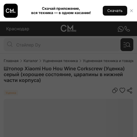
Скачай приложение,
Скачать
вся техника — в одном касании!
Краснодар
Главная
Каталог
Уцененная техника
Уцененная техника и товары 
Штопор Xiaomi Huo Hou Wine Corkscrew (Уценка)
серый (хорошее состояние, царапины в нижней
части корпуса)
Уценка